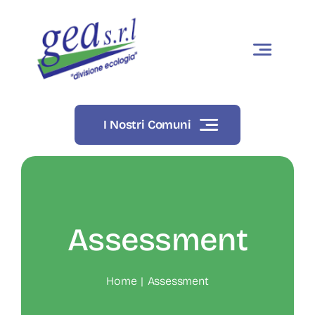
Skip
to
content
I Nostri Comuni
Assessment
Home
Assessment