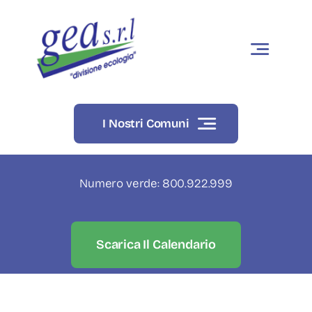
Skip
to
content
I Nostri Comuni
Numero verde: 800.922.999
Scarica Il Calendario