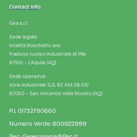
Contact Info
Gea s.r.l
Sede legale:
località Boschetto snc
frazione nucleo industriale di Pile
67100 – L’Aquila (AQ)
Sede operativa:
zona industriale S.S. 82 KM 38.100
67050 – San Vincenzo Valle Roveto (AQ)
P.I. 01732790660
Numero Verde: 800922999
Pec: Geaecologia@pec.it