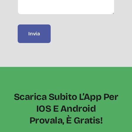
Invia
Scarica Subito L’App Per
IOS E Android
Provala, È Gratis!