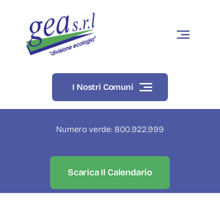
Skip
to
content
I Nostri Comuni
Numero verde: 800.922.999
Scarica Il Calendario