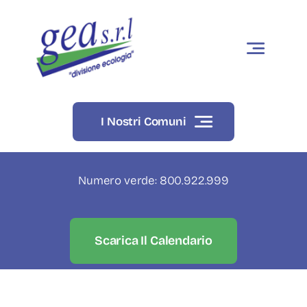
Skip
to
content
I Nostri Comuni
Numero verde: 800.922.999
Scarica Il Calendario