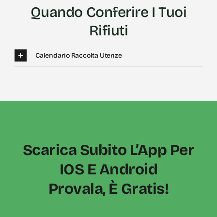
Quando Conferire I Tuoi
Rifiuti
Calendario Raccolta Utenze
Scarica Subito L’App Per
IOS E Android
Provala, È Gratis!