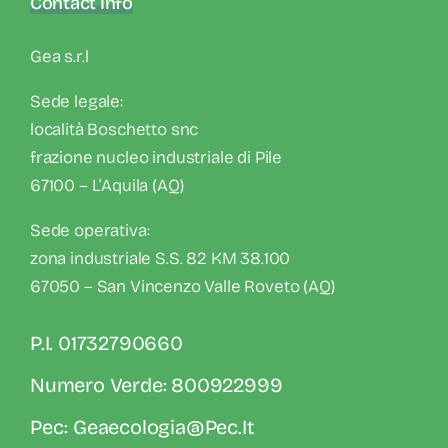
Contact Info
Gea s.r.l
Sede legale:
località Boschetto snc
frazione nucleo industriale di Pile
67100 – L’Aquila (AQ)
Sede operativa:
zona industriale S.S. 82 KM 38.100
67050 – San Vincenzo Valle Roveto (AQ)
P.I. 01732790660
Numero Verde: 800922999
Pec: Geaecologia@pec.it