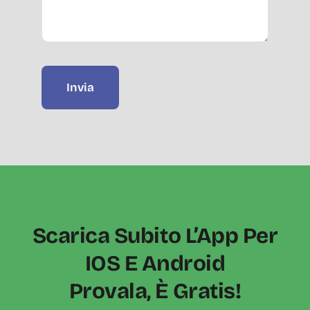
Invia
Scarica Subito L’App Per
IOS E Android
Provala, È Gratis!