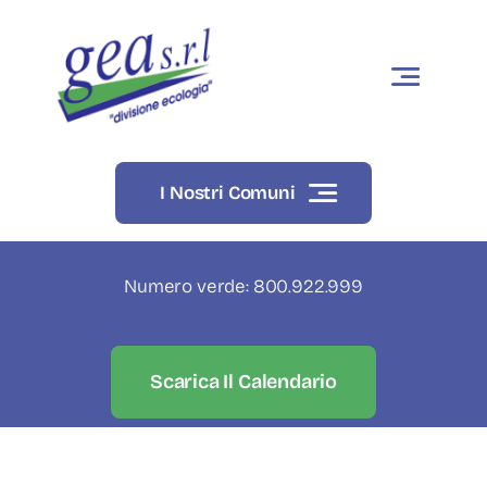
Skip
to
content
I Nostri Comuni
Numero verde: 800.922.999
Scarica Il Calendario