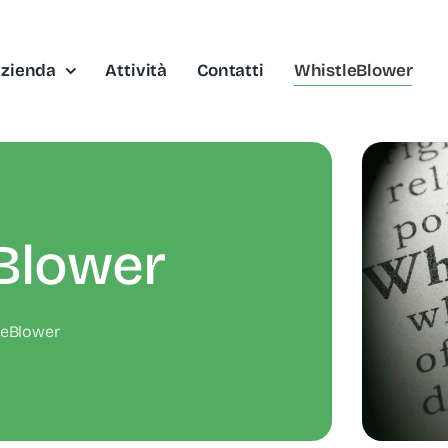
zienda
Attività
Contatti
WhistleBlower
Blower
leBlower