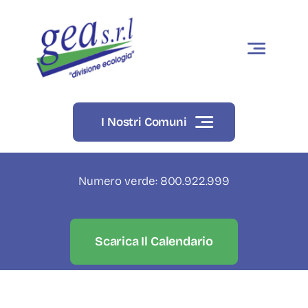
Skip
to
content
I Nostri Comuni
Numero verde: 800.922.999
Scarica Il Calendario