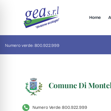
Skip
to
content
Home
A
Numero verde: 800.922.999
Comune Di Montel
Numero Verde: 800.922.999