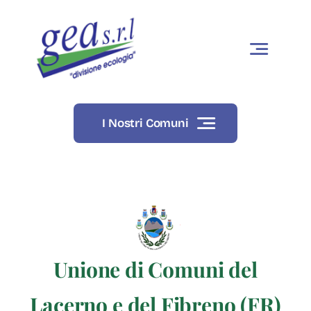
Skip
to
content
I Nostri Comuni
Unione di Comuni del
Lacerno e del Fibreno (FR)