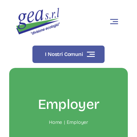
Skip
to
content
I Nostri Comuni
Employer
Home
Employer