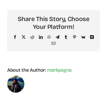
Harber
Share This Story, Choose
Your Platform!
Facebook
X
Reddit
LinkedIn
WhatsApp
Telegram
Tumblr
Pinterest
Vk
Xing
Email
About the Author:
markpagna