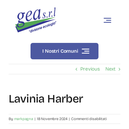
Skip
to
content
I Nostri Comuni
Previous
Next
Lavinia Harber
su
By
markpagna
|
18 Novembre 2024
|
Commenti disabilitati
Lavinia