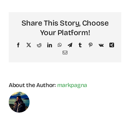
Wuckert
Share This Story, Choose
Your Platform!
Facebook
X
Reddit
LinkedIn
WhatsApp
Telegram
Tumblr
Pinterest
Vk
Xing
Email
About the Author:
markpagna