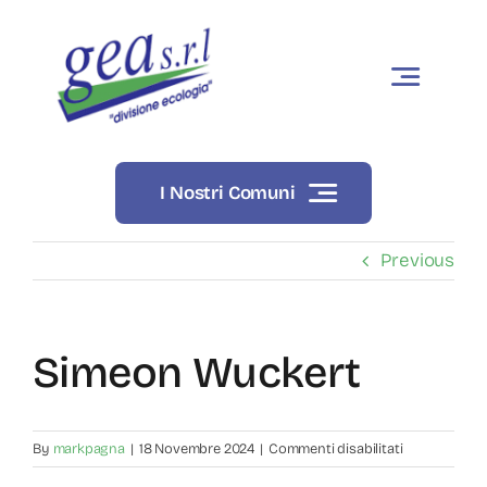
Skip
to
content
I Nostri Comuni
Previous
Simeon Wuckert
su
By
markpagna
|
18 Novembre 2024
|
Commenti disabilitati
Simeon